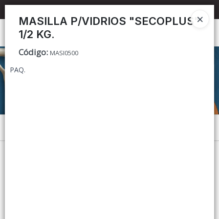
📦 TIENDA ONLINE
MAYORISTA
📦
MASILLA P/VIDRIOS "SECOPLUS"
1/2 KG.
Ingresar a la Tienda
Código
:
MASI0500
CÓMO COMPRAR
PAQ.
CONTACTO
Menú
Lista vacía