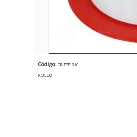
Código
:
CINTEF1310
ROLLO
Lista vacía