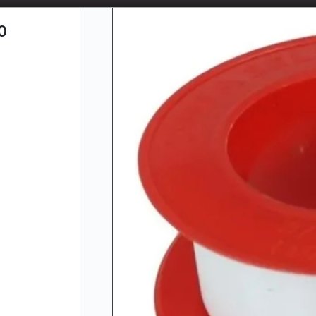
📦 TIENDA ONLINE
MAYORISTA
📦
0