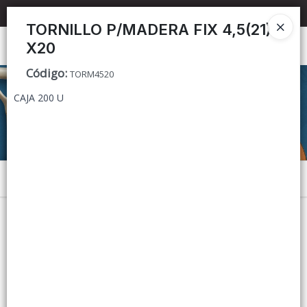
📦 TIENDA ONLINE
MAYORISTA
📦
TORNILLO P/MADERA FIX 4,5(21)
X20
Ingresar a la Tienda
Código
:
TORM4520
CÓMO COMPRAR
CAJA 200 U
CONTACTO
Menú
Lista vacía