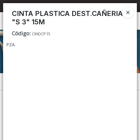
📦 TIENDA ONLINE
MAYORISTA
📦
CINTA PLASTICA DEST.CAÑERIA
"S 3" 15M
Ingresar a la Tienda
Código
:
CINDCP15
CÓMO COMPRAR
PZA.
CONTACTO
Menú
Lista vacía