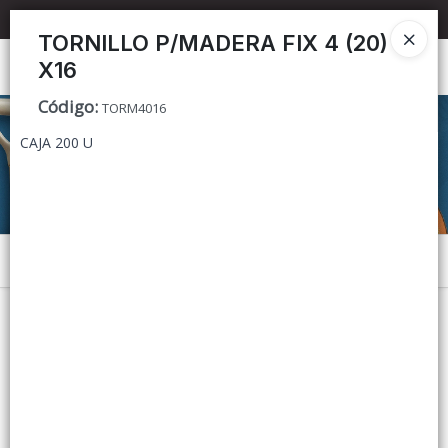
📦 TIENDA ONLINE
MAYORISTA
📦
TORNILLO P/MADERA FIX 4 (20)
X16
Ingresar a la Tienda
Código
:
TORM4016
CÓMO COMPRAR
CAJA 200 U
CONTACTO
Menú
Lista vacía