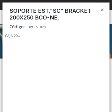
📦 TIENDA ONLINE
MAYORISTA
📦
SOPORTE EST."SC" BRACKET
200X250 BCO-NE.
Ingresar a la Tienda
Código
:
SOPOESTB200
CÓMO COMPRAR
CAJA 20U
CONTACTO
Menú
Lista vacía