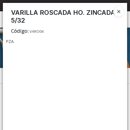
📦 TIENDA ONLINE
MAYORISTA
📦
VARILLA ROSCADA HO. ZINCADA
5/32
Ingresar a la Tienda
Código
:
VARO04
CÓMO COMPRAR
PZA.
CONTACTO
Menú
Lista vacía