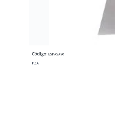
Código
:
ESPASA90
PZA.
Lista vacía