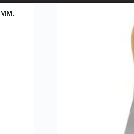
📦 TIENDA ONLINE
MAYORISTA
📦
0MM.