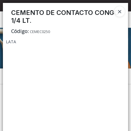
📦 TIENDA ONLINE
MAYORISTA
📦
CEMENTO DE CONTACTO CONGO
1/4 LT.
Ingresar a la Tienda
Código
:
CEMEC0250
CÓMO COMPRAR
LATA
CONTACTO
Menú
Lista vacía