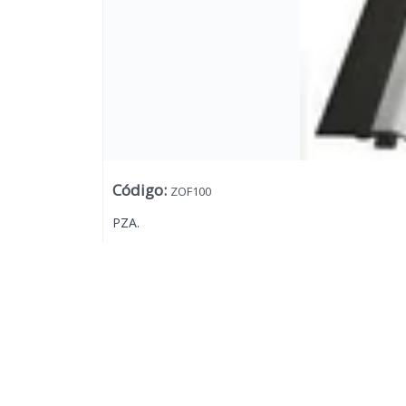
Código
:
ZOF100
PZA.
Lista vacía