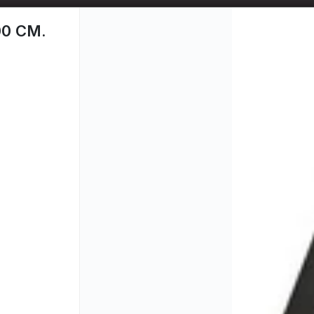
📦 TIENDA ONLINE
MAYORISTA
📦
00 CM.