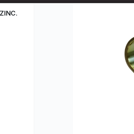
📦 TIENDA ONLINE
MAYORISTA
📦
ZINC.