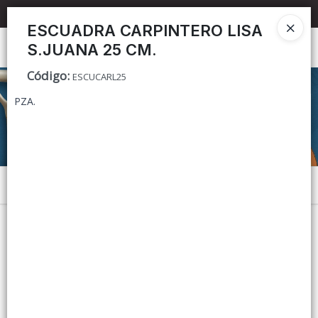
📦 TIENDA ONLINE
MAYORISTA
📦
ESCUADRA CARPINTERO LISA
S.JUANA 25 CM.
Ingresar a la Tienda
Código
:
ESCUCARL25
CÓMO COMPRAR
PZA.
CONTACTO
Menú
Lista vacía