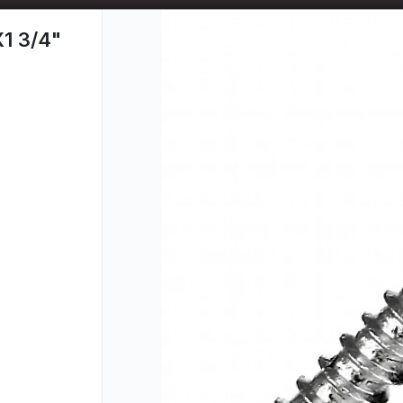
📦 TIENDA ONLINE
MAYORISTA
📦
1 3/4"