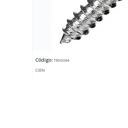
Código
:
TIRA5044
CIEN
Lista vacía