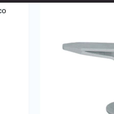
📦 TIENDA ONLINE
MAYORISTA
📦
CO