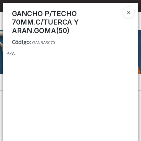
📦 TIENDA ONLINE
MAYORISTA
📦
GANCHO P/TECHO
70MM.C/TUERCA Y
Ingresar a la Tienda
ARAN.GOMA(50)
CÓMO COMPRAR
Código
:
GANBAS070
PZA.
CONTACTO
Menú
Lista vacía